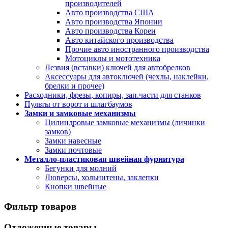
производителей
Авто производства США
Авто производства Японии
Авто производства Кореи
Авто китайского производства
Прочие авто иностранного производства
Мотоциклы и мототехника
Лезвия (вставки) ключей для автобрелков
Аксессуары для автоключей (чехлы, наклейки,
брелки и прочее)
Расходники, фрезы, копиры, зап.части для станков
Пульты от ворот и шлагбаумов
Замки и замковые механизмы
Цилиндровые замковые механизмы (личинки
замков)
Замки навесные
Замки почтовые
Металло-пластиковая швейная фурнитура
Бегунки для молний
Люверсы, хольнитены, заклепки
Кнопки швейные
Фильтр товаров
Отложенные товары