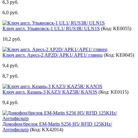
6,3 руб.
6,0 руб.
Ключ англ. Ульяновск-1 UL1/ RUS3R/ ULN1S
(Код:
KE0055
)
10,2 руб.
Ключ англ. Apecs-2 AP2D/ APK1/ APE1/ глянец
(Код:
KE0045
)
9,4 руб.
8,7 руб.
Ключ англ. Казань-3 KAZ3/ KAZ5R/ KAN3S
(Код:
KE0115
)
9,4 руб.
Домофон/брелок EM-Marin S256 H5/ RFID 125KHz/
Антифильтр
(Код:
KX42014
)