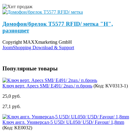
Домофон/брелок Т5577 RFID/ метка "Н",
разноцвет
Copyright MAXXmarketing GmbH
JoomShopping Download & Support
Популярные товары
Ключ верт. Apecs SMI/ E491/ 2паз./ п.бронь
(Код:
KV0313-1
)
25,0 руб.
27,1 руб.
Ключ англ. Универсал-5 U5D/ UL050/ U5D/ Favour/ 1,8mm
(Код:
KE0032
)