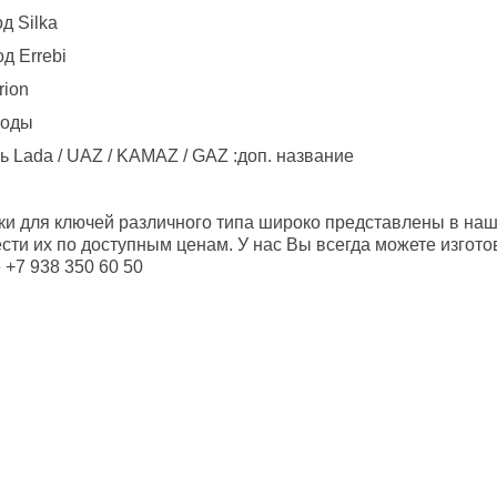
д Silka
од Errebi
rion
коды
 Lada / UAZ / KAMAZ / GAZ :доп. название
ки для ключей различного типа широко представлены в наш
сти их по доступным ценам. У нас Вы всегда можете изготов
 +7 938 350 60 50