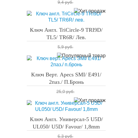
9,4 руб.
Ключ Англ. TriCircle-9 TRI9D/
TL5/ TR6R/ Лев.
5,9 руб.
Ключ Верт. Apecs SMI/ E491/
2паз./ П.бронь
25,0 руб.
Ключ Англ. Универсал-5 U5D/
UL050/ U5D/ Favour/ 1,8mm
6,3 руб.