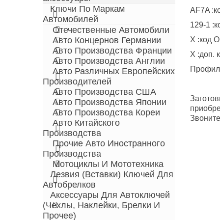
Ключи По Маркам
AF7A :ко
Автомобилей
129-1 :к
Отечественные Автомобили
Авто Концернов Германии
X :код O
Авто Производства Франции
X :доп. 
Авто Производства Англии
Профиль
Авто Различных Европейских
Производителей
Авто Производства США
Заготов
Авто Производства Японии
приобре
Авто Производства Кореи
Звоните
Авто Китайского
Производства
Прочие Авто Иностранного
Производства
Мотоциклы И Мототехника
Лезвия (вставки) Ключей Для
Автобрелков
Аксессуары Для Автоключей
(чехлы, Наклейки, Брелки И
Прочее)