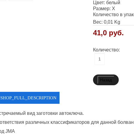
Цвет
:
белый
Размер
:
X
Количество в упа
Вес:
0,01 Kg
41,0 руб.
Количество:
JSHOP_FULL_DESCRIPTION
стречаемый вид заготовки автоключа.
ответствия различных классификаторов для данной болванки
код JMA