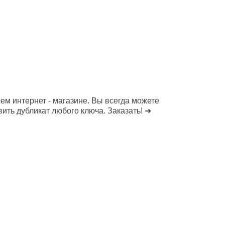
ем интернет - магазине. Вы всегда можете
ить дубликат любого ключа. Заказать! ➜
Copyright MAXXmarketing GmbH
JoomShopping Download & Support