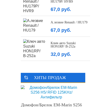
HU179P/ HVR9
67,0 руб.
А.лезвие Renault / HU179
67,0 руб.
Ключ авто Suzuki
HON1RP/ В-252a
32,0 руб.
ХИТЫ ПРОДАЖ
Домофон/брелок EM-Marin S256