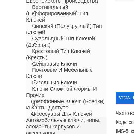
Европейского Производства
Вертикальный
(перфорированный) Тип
Ключей
Финский (полукруглый) Тип
Ключей
Сувальдный Тип Ключей
(дверняк)
Крестовый Тип Ключей
(кресты)
Сейфовые Ключи
Почтовые И Мебельные
Ключи
Ригельные Ключи
Ключи Сложной Формы И
Прочие
VINA_
Домофонные Ключи (брелки)
И Карты Доступа
Часто в
Аксессуары Для Ключей
Автомобильные ключи, чипы,
Коды со
элементы корпусов и
IMS-5 :
аксессуары