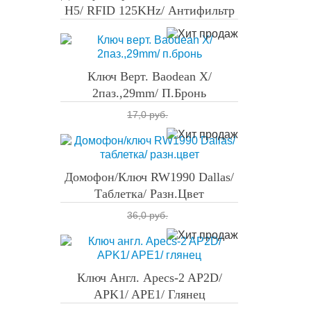
H5/ RFID 125KHz/ Антифильтр
Ключ Верт. Baodean X/
2паз.,29mm/ П.бронь
17,0 руб.
Домофон/ключ RW1990 Dallas/
Таблетка/ Разн.цвет
36,0 руб.
Ключ Англ. Apecs-2 AP2D/
APK1/ APE1/ Глянец