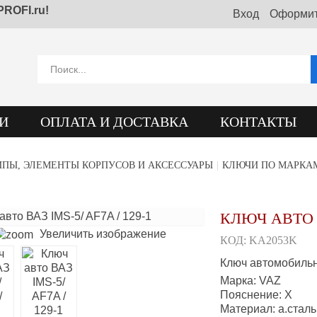
ROFI.ru!
Вход
Оформит
И
ОПЛАТА И ДОСТАВКА
КОНТАКТЫ
ПЫ, ЭЛЕМЕНТЫ КОРПУСОВ И АКСЕССУАРЫ
|
КЛЮЧИ ПО МАРКА
КЛЮЧ АВТО ВА
Увеличить изображение
КОД:
KA2053K
Ключ автомобиль
Марка
:
VAZ
Пояснение
:
X
Материал
:
а.сталь