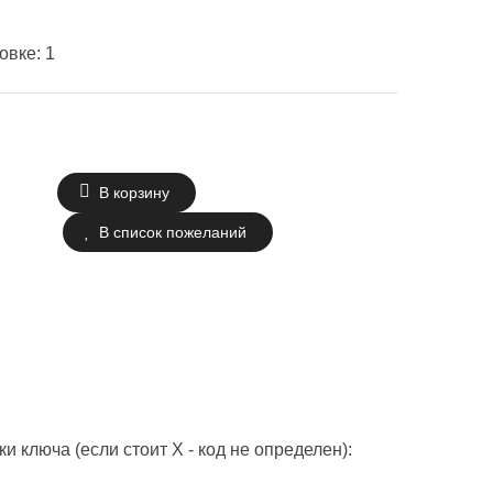
ковке
:
1
 ключа (если стоит X - код не определен):