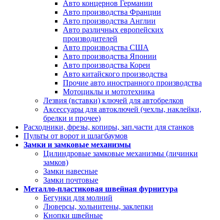
Авто концернов Германии
Авто производства Франции
Авто производства Англии
Авто различных европейских
производителей
Авто производства США
Авто производства Японии
Авто производства Кореи
Авто китайского производства
Прочие авто иностранного производства
Мотоциклы и мототехника
Лезвия (вставки) ключей для автобрелков
Аксессуары для автоключей (чехлы, наклейки,
брелки и прочее)
Расходники, фрезы, копиры, зап.части для станков
Пульты от ворот и шлагбаумов
Замки и замковые механизмы
Цилиндровые замковые механизмы (личинки
замков)
Замки навесные
Замки почтовые
Металло-пластиковая швейная фурнитура
Бегунки для молний
Люверсы, хольнитены, заклепки
Кнопки швейные