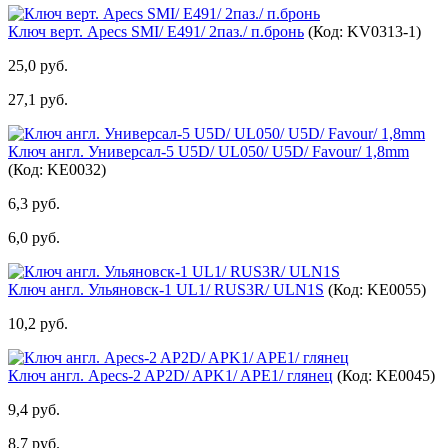
Ключ верт. Apecs SMI/ E491/ 2паз./ п.бронь
(Код:
KV0313-1
)
25,0 руб.
27,1 руб.
Ключ англ. Универсал-5 U5D/ UL050/ U5D/ Favour/ 1,8mm
(Код:
KE0032
)
6,3 руб.
6,0 руб.
Ключ англ. Ульяновск-1 UL1/ RUS3R/ ULN1S
(Код:
KE0055
)
10,2 руб.
Ключ англ. Apecs-2 AP2D/ APK1/ APE1/ глянец
(Код:
KE0045
)
9,4 руб.
8,7 руб.