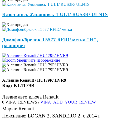
Ключ англ. Ульяновск-1 UL1/ RUS3R/ ULN1S
Домофон/брелок Т5577 RFID/ метка "Н",
разноцвет
Увеличить изображение
А.лезвие Renault / HU179P/ HVR9
Код:
KL1179B
Лезвие авто ключа Renault
0 VINA_REVIEWS /
VINA_ADD_YOUR_REVIEW
Марка
:
Renault
Пояснение
:
LOGAN 2, SANDERO 2, c 2014 г