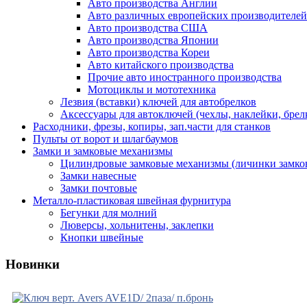
Авто производства Англии
Авто различных европейских производителей
Авто производства США
Авто производства Японии
Авто производства Кореи
Авто китайского производства
Прочие авто иностранного производства
Мотоциклы и мототехника
Лезвия (вставки) ключей для автобрелков
Аксессуары для автоключей (чехлы, наклейки, брел
Расходники, фрезы, копиры, зап.части для станков
Пульты от ворот и шлагбаумов
Замки и замковые механизмы
Цилиндровые замковые механизмы (личинки замко
Замки навесные
Замки почтовые
Металло-пластиковая швейная фурнитура
Бегунки для молний
Люверсы, хольнитены, заклепки
Кнопки швейные
Новинки