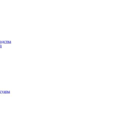
одства
й
ссуары