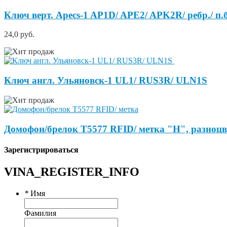
Ключ верт. Apecs-1 AP1D/ APE2/ APK2R/ ребр./ п.
24,0 руб.
Ключ англ. Ульяновск-1 UL1/ RUS3R/ ULN1S
Домофон/брелок Т5577 RFID/ метка "Н", разноцв
Зарегистрироваться
VINA_REGISTER_INFO
*
Имя
Фамилия