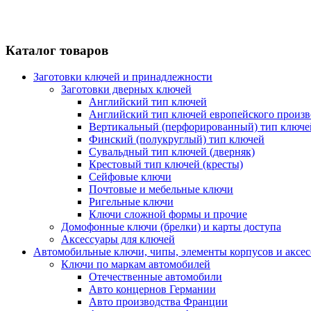
Каталог товаров
Заготовки ключей и принадлежности
Заготовки дверных ключей
Английский тип ключей
Английский тип ключей европейского произв
Вертикальный (перфорированный) тип ключе
Финский (полукруглый) тип ключей
Сувальдный тип ключей (дверняк)
Крестовый тип ключей (кресты)
Сейфовые ключи
Почтовые и мебельные ключи
Ригельные ключи
Ключи сложной формы и прочие
Домофонные ключи (брелки) и карты доступа
Аксессуары для ключей
Автомобильные ключи, чипы, элементы корпусов и аксе
Ключи по маркам автомобилей
Отечественные автомобили
Авто концернов Германии
Авто производства Франции