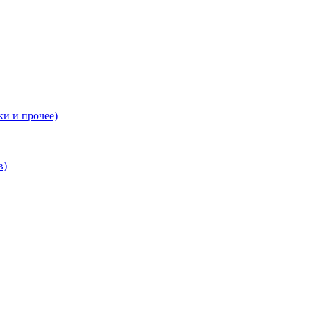
ки и прочее)
в)